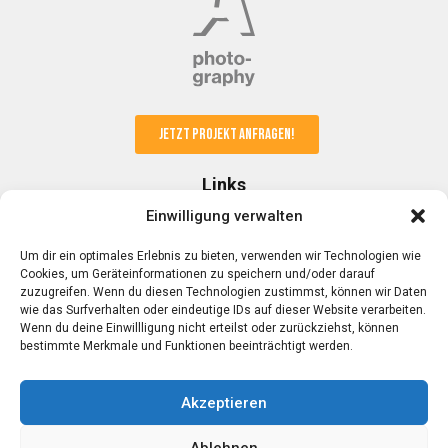
Jetzt Projekt anfragen!
Links
Einwilligung verwalten
Kunden & Partner
Um dir ein optimales Erlebnis zu bieten, verwenden wir Technologien wie
FAQ
Cookies, um Geräteinformationen zu speichern und/oder darauf
AGB
zuzugreifen. Wenn du diesen Technologien zustimmst, können wir Daten
Datenschutz
wie das Surfverhalten oder eindeutige IDs auf dieser Website verarbeiten.
Impressum
Wenn du deine Einwillligung nicht erteilst oder zurückziehst, können
bestimmte Merkmale und Funktionen beeinträchtigt werden.
Kontakt
Akzeptieren
Mobil: 0176 23 22 14 17
Email:
info@alexschmitt.de
Ablehnen