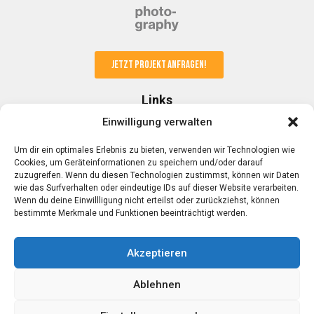
Jetzt Projekt anfragen!
Links
Einwilligung verwalten
Kunden & Partner
Um dir ein optimales Erlebnis zu bieten, verwenden wir Technologien wie
FAQ
Cookies, um Geräteinformationen zu speichern und/oder darauf
AGB
zuzugreifen. Wenn du diesen Technologien zustimmst, können wir Daten
Datenschutz
wie das Surfverhalten oder eindeutige IDs auf dieser Website verarbeiten.
Impressum
Wenn du deine Einwillligung nicht erteilst oder zurückziehst, können
bestimmte Merkmale und Funktionen beeinträchtigt werden.
Kontakt
Akzeptieren
Mobil: 0176 23 22 14 17
Email:
info@alexschmitt.de
Ablehnen
Web:
alexschmitt.de