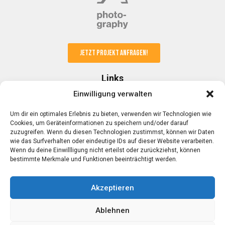
Jetzt Projekt anfragen!
Links
Einwilligung verwalten
Kunden & Partner
Um dir ein optimales Erlebnis zu bieten, verwenden wir Technologien wie
FAQ
Cookies, um Geräteinformationen zu speichern und/oder darauf
AGB
zuzugreifen. Wenn du diesen Technologien zustimmst, können wir Daten
Datenschutz
wie das Surfverhalten oder eindeutige IDs auf dieser Website verarbeiten.
Impressum
Wenn du deine Einwillligung nicht erteilst oder zurückziehst, können
bestimmte Merkmale und Funktionen beeinträchtigt werden.
Kontakt
Akzeptieren
Mobil: 0176 23 22 14 17
Email:
info@alexschmitt.de
Ablehnen
Web:
alexschmitt.de