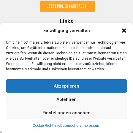
Jetzt Projekt anfragen!
Links
Einwilligung verwalten
Kunden & Partner
Um dir ein optimales Erlebnis zu bieten, verwenden wir Technologien wie
FAQ
Cookies, um Geräteinformationen zu speichern und/oder darauf
AGB
zuzugreifen. Wenn du diesen Technologien zustimmst, können wir Daten
Datenschutz
wie das Surfverhalten oder eindeutige IDs auf dieser Website verarbeiten.
Impressum
Wenn du deine Einwillligung nicht erteilst oder zurückziehst, können
bestimmte Merkmale und Funktionen beeinträchtigt werden.
Kontakt
Akzeptieren
Mobil: 0176 23 22 14 17
Email:
info@alexschmitt.de
Ablehnen
Web:
alexschmitt.de
Einstellungen ansehen
Copyright © 2025 Alex Schmitt.
All Rights Reserved.
Cookie-Richtlinie
Datenschutz
Impressum